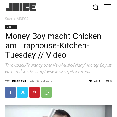
Start
VIDEOS
VIDEOS
Money Boy macht Chicken
am Traphouse-Kitchen-
Tuesday // Video
Throwback-Thursday oder New-Music-Friday? Money Boy ist
euch mal wieder längst eine Messerspitze voraus.
Von
Julian Fell
-
26. Februar 2019
2318
0