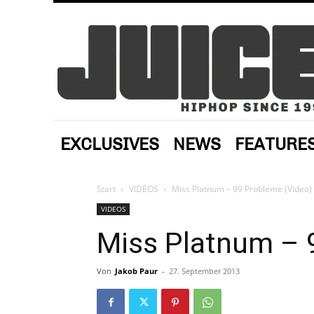
EXCLUSIVES
NEWS
FEATURE
Start
VIDEOS
Miss Platnum – 99 Probleme (Video)
VIDEOS
Miss Platnum – 
Von
Jakob Paur
-
27. September 2013