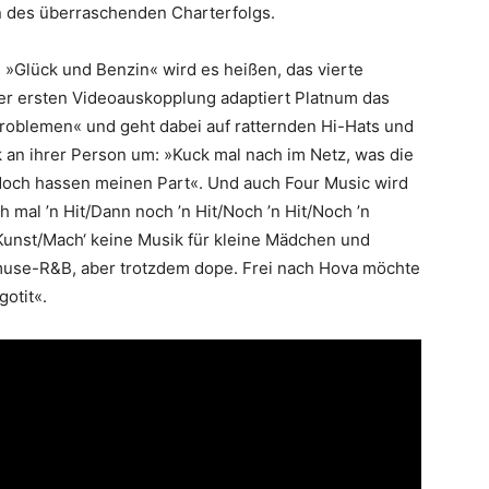
 des überraschenden Charterfolgs.
n: »Glück und Benzin« wird es heißen, das vierte
der ersten Videoauskopplung adaptiert Platnum das
roblemen« und geht dabei auf ratternden Hi-Hats und
ik an ihrer Person um: »Kuck mal nach im Netz, was die
, doch hassen meinen Part«. Und auch Four Music wird
h mal ’n Hit/Dann noch ’n Hit/Noch ’n Hit/Noch ’n
 Kunst/Mach‘ keine Musik für kleine Mädchen und
muse-R&B, aber trotzdem dope. Frei nach Hova möchte
otit«.