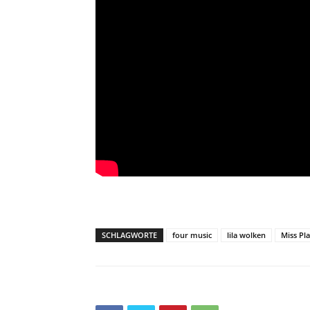
SCHLAGWORTE
four music
lila wolken
Miss Pl