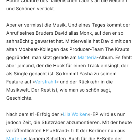
Haute Couture des italienischen Labels an die Reichen
und Schönen vertickt.
Aber er vermisst die Musik. Und eines Tages kommt der
Anruf seines Bruders David alias Monk, auf den er so
sehnsüchtig gewartet hat. Mittlerweile hat David mit den
alten Moabeat-Kollegen das Producer-Team The Krauts
gegründet; man sitzt gerade am
Marteria
-Album. Es fehlt
aber jemand, der die Hook für einen Track einsingt, der
als Single gedacht ist. So kommt Yasha zu seinem
Feature auf »
Verstrahlt
« und der Rückkehr in die
Musikwelt. Der Rest ist, wie man so schön sagt,
Geschichte.
Nach dem #1-Erfolg der »
Lila Wolken
«-EP wird es nun
jedoch Zeit, die Stützräder abzumontieren. Mit der heute
veröffentlichten EP »Strand« tritt der Berliner nun aus
Marteria
s langem Schatten. Auch für die B-Seite der