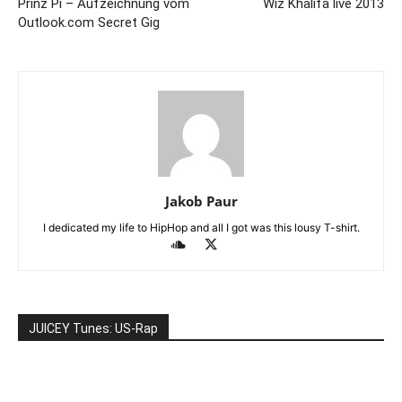
Prinz Pi – Aufzeichnung vom
Wiz Khalifa live 2013
Outlook.com Secret Gig
Jakob Paur
I dedicated my life to HipHop and all I got was this lousy T-shirt.
JUICEY Tunes: US-Rap