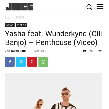
Start
NEWS
NEWS
VIDEOS
Yasha feat. Wunderkynd (Olli
Banjo) – Penthouse (Video)
Von
Jakob Paur
-
31. Mai 2013
1392
0