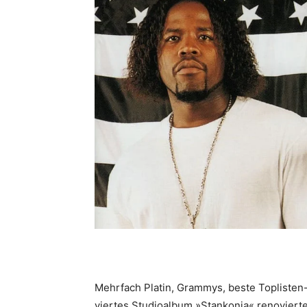
Mehrfach Platin, Grammys, beste Toplisten-
viertes Studioalbum »Stankonia« renovierte