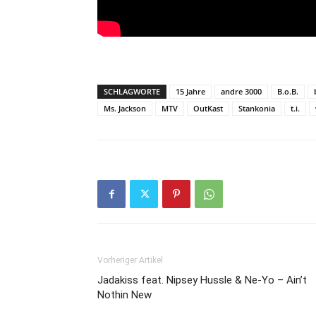
SCHLAGWORTE
15 Jahre
andre 3000
B.o.B.
Ms. Jackson
MTV
OutKast
Stankonia
t.i.
Vorheriger Artikel
Jadakiss feat. Nipsey Hussle & Ne-Yo – Ain’t
Nothin New