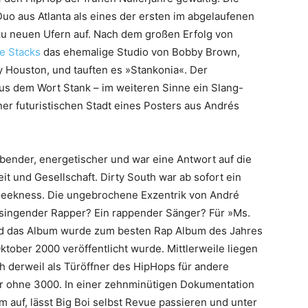
uo aus Atlanta als eines der ersten im abgelaufenen
zu neuen Ufern auf. Nach dem großen Erfolg von
e Stacks
das ehemalige Studio von Bobby Brown,
 Houston, und tauften es »Stankonia«. Der
us dem Wort Stank – im weiteren Sinne ein Slang-
ner futuristischen Stadt eines Posters aus Andrés
bender, energetischer und war eine Antwort auf die
t und Gesellschaft. Dirty South war ab sofort ein
 Geekness. Die ungebrochene Exzentrik von André
 singender Rapper? Ein rappender Sänger? Für »Ms.
nd das Album wurde zum besten Rap Album des Jahres
ktober 2000 veröffentlicht wurde. Mittlerweile liegen
h derweil als Türöffner des HipHops für andere
 ohne 3000. In einer zehnminütigen Dokumentation
 auf, lässt Big Boi selbst Revue passieren und unter