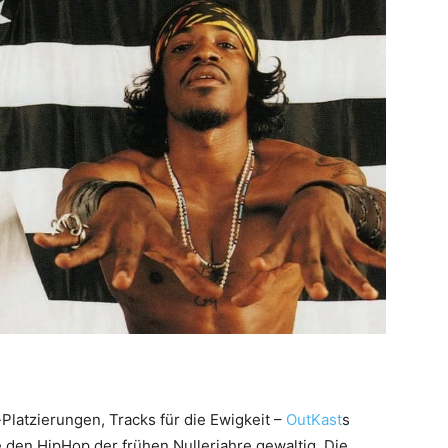
Platzierungen, Tracks für die Ewigkeit –
OutKast
s
 den HipHop der frühen Nullerjahre gewaltig. Die