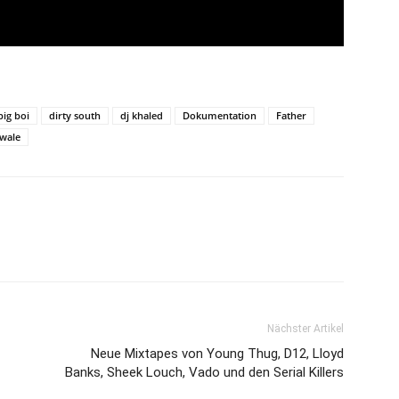
big boi
dirty south
dj khaled
Dokumentation
Father
wale
Nächster Artikel
Neue Mixtapes von Young Thug, D12, Lloyd
Banks, Sheek Louch, Vado und den Serial Killers