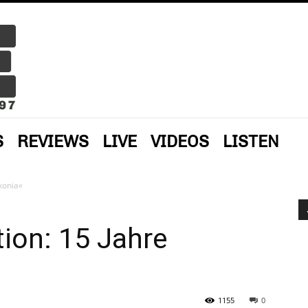
S
REVIEWS
LIVE
VIDEOS
LISTEN
konia«
ion: 15 Jahre
1155
0