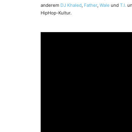
anderem
DJ Khaled
,
Father
,
Wale
und
T.I.
un
HipHop-Kultur.