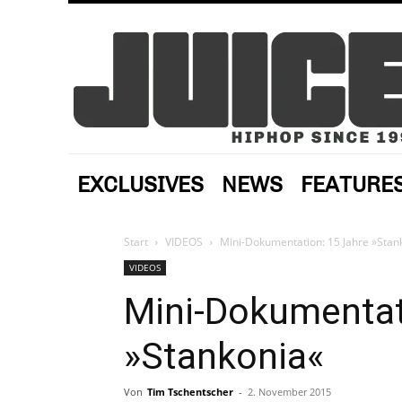
EXCLUSIVES
NEWS
FEATURE
Start
VIDEOS
Mini-Dokumentation: 15 Jahre »Stan
VIDEOS
Mini-Dokumentat
»Stankonia«
Von
Tim Tschentscher
-
2. November 2015