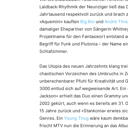
Laidback-Rhythmik der Neunziger ließ das D
Jahrtausend respektvoll zurück und brach 
»Aquemini« kauften
Big Boi
und
André Thre
damaliger Ehepartner von Sängerin Whitney
Projektname für den Fantasieort entstand a
Begriff für Funk und Plutonia – der Name ei
Schlafzimmer.
Das Utopia des neuen Jahrzehnts klang trei
chaotischen Vorzeichen des Umbruchs in Zei
unberechenbarer Pfuhl für Kreativität und
3000 entlud sich auf wegweisende Art. Ein
Jackson« erhielt das Duo einen Grammy u
2002 gekürt, auch wenn es bereits am 31. O
15 Jahre zurück und »Stankonia« erwies sic
Genres. Ein
Young Thug
wäre kaum denkbar
frischt MTV nun die Erinnerung an das Album