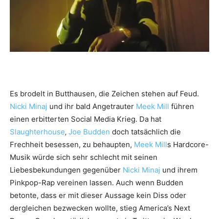
Es brodelt in Butthausen, die Zeichen stehen auf Feud.
Nicki Minaj
und ihr bald Angetrauter
Meek Mill
führen
einen erbitterten Social Media Krieg. Da hat
Slaughterhouse
‚
Joe Budden
doch tatsächlich die
Frechheit besessen, zu behaupten,
Meek Mill
s Hardcore-
Musik würde sich sehr schlecht mit seinen
Liebesbekundungen gegenüber
Nicki Minaj
und ihrem
Pinkpop-Rap vereinen lassen. Auch wenn Budden
betonte, dass er mit dieser Aussage kein Diss oder
dergleichen bezwecken wollte, stieg America’s Next