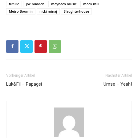
future
joe budden
maybach music
meek mill
Metro Boomin
nicki minaj
Slaughterhouse
Vorheriger Artikel
Nächster Artikel
Luk&Fil – Papagei
Umse – Yeah!