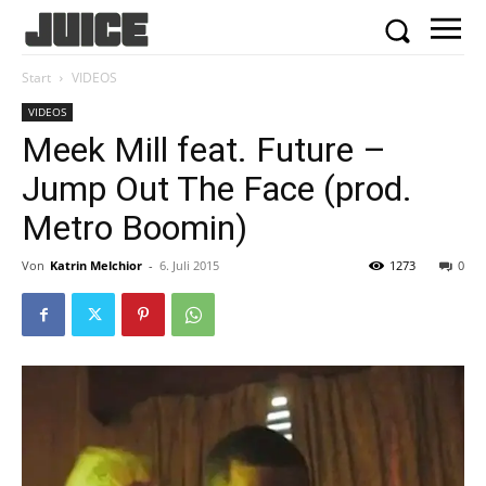
Start
VIDEOS
VIDEOS
Meek Mill feat. Future –
Jump Out The Face (prod.
Metro Boomin)
Von
Katrin Melchior
-
6. Juli 2015
1273
0