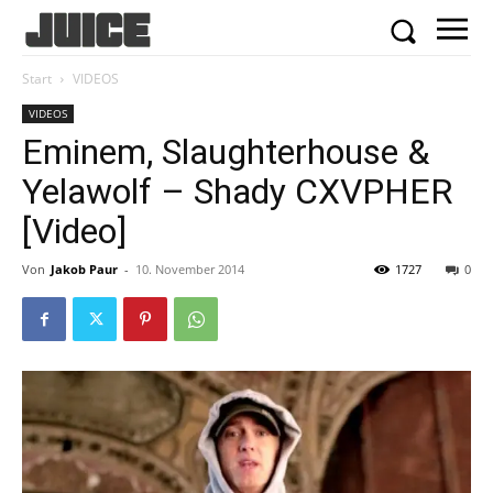
Start
VIDEOS
VIDEOS
Eminem, Slaughterhouse &
Yelawolf – Shady CXVPHER
[Video]
Von
Jakob Paur
-
10. November 2014
1727
0