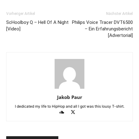
Vorheriger Artikel
Nächster Artikel
ScHoolboy Q – Hell Of A Night
Philips Voice Tracer DVT6500
[Video]
– Ein Erfahrungsbericht
[Advertorial]
Jakob Paur
I dedicated my life to HipHop and all I got was this lousy T-shirt.