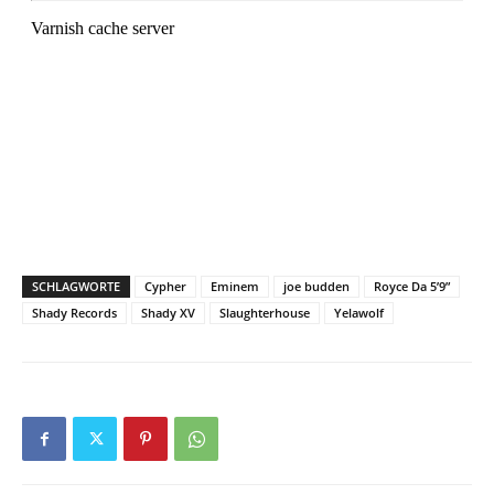
SCHLAGWORTE
Cypher
Eminem
joe budden
Royce Da 5’9”
Shady Records
Shady XV
Slaughterhouse
Yelawolf