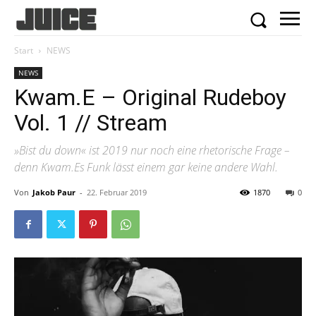
Start
NEWS
NEWS
Kwam.E – Original Rudeboy
Vol. 1 // Stream
»Bist du down« ist 2019 nur noch eine rhetorische Frage –
denn Kwam.Es Funk lässt einem gar keine andere Wahl.
Von
Jakob Paur
-
22. Februar 2019
1870
0