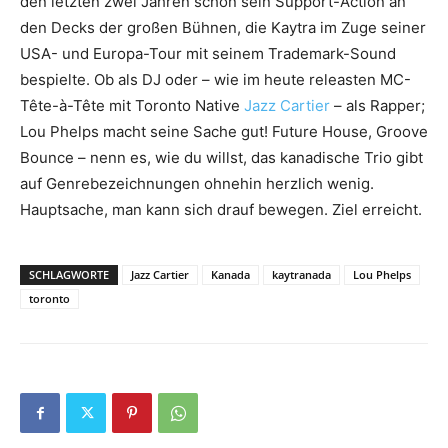
den letzten zwei Jahren schon sein Support-Action an
den Decks der großen Bühnen, die Kaytra im Zuge seiner
USA- und Europa-Tour mit seinem Trademark-Sound
bespielte. Ob als DJ oder – wie im heute releasten MC-
Tête-à-Tête mit Toronto Native
Jazz Cartier
– als Rapper;
Lou Phelps macht seine Sache gut! Future House, Groove
Bounce – nenn es, wie du willst, das kanadische Trio gibt
auf Genrebezeichnungen ohnehin herzlich wenig.
Hauptsache, man kann sich drauf bewegen. Ziel erreicht.
SCHLAGWORTE
Jazz Cartier
Kanada
kaytranada
Lou Phelps
toronto