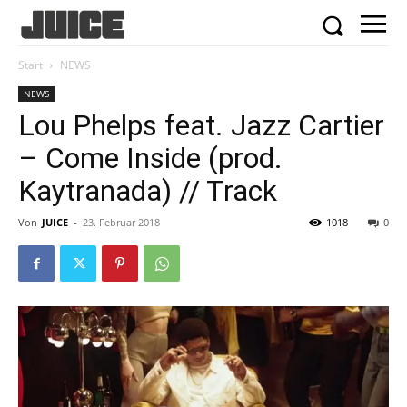
Start
NEWS
NEWS
Lou Phelps feat. Jazz Cartier
– Come Inside (prod.
Kaytranada) // Track
Von
JUICE
-
23. Februar 2018
1018
0