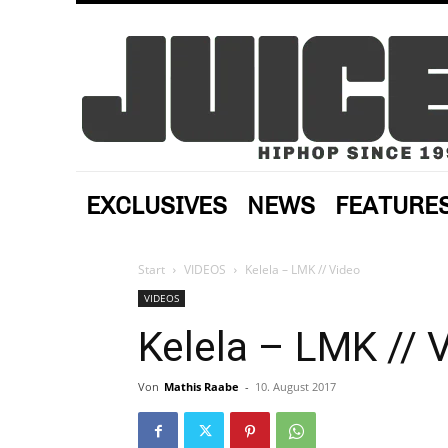
EXCLUSIVES
NEWS
FEATURE
Start
VIDEOS
Kelela – LMK // Video
VIDEOS
Kelela – LMK // 
Von
Mathis Raabe
-
10. August 2017