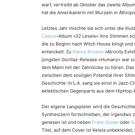
warf, vertreibt ab Oktober das zweite Albu
hat die Amerikanerin mit Wurzeln in Äthiop
Letztes Jahr mischte sie sich unter die ill
Casino
-Album »32 Levels« ihre Stimmen sc
die zu Beginn nach Witch House klingt und
entwickelt. Zu
Danny Browns
»Atrocity Exhi
jüngsten Gorillaz-Release »Humanz« war si
dem Mann mit der Zahnlücke zu hören. Das 
zwischen dem souligen Potential ihrer Sti
Geschichte: In L.A. sang sie einst in Jazz-
eklektischen Gegenparts aus dem HipHo
Der eigene Langspieler wird die Geschicht
Synthesizern fortschreiben, der irgendwo 
genesen ist und neben
Frank Ocean
oder
S
Titel, auf dem Cover ist Kelela unbekleidet,