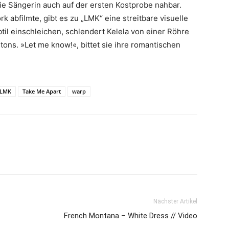
ie Sängerin auch auf der ersten Kostprobe nahbar.
abfilmte, gibt es zu „LMK“ eine streitbare visuelle
til einschleichen, schlendert Kelela von einer Röhre
ons. »Let me know!«, bittet sie ihre romantischen
LMK
Take Me Apart
warp
Nächster Artikel
French Montana – White Dress // Video