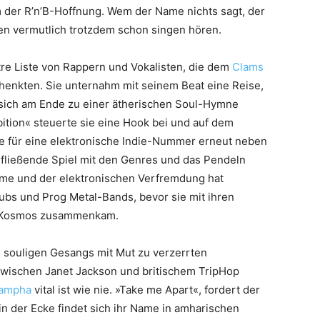
m der R’n’B-Hoffnung. Wem der Name nichts sagt, der
ien vermutlich trotzdem schon singen hören.
ustre Liste von Rappern und Vokalisten, die dem
Clams
henkten. Sie unternahm mit seinem Beat eine Reise,
 sich am Ende zu einer ätherischen Soul-Hymne
bition« steuerte sie eine Hook bei und auf dem
e für eine elektronische Indie-Nummer erneut neben
fließende Spiel mit den Genres und das Pendeln
mme und der elektronischen Verfremdung hat
Clubs und Prog Metal-Bands, bevor sie mit ihren
p-Kosmos zusammenkam.
e souligen Gesangs mit Mut zu verzerrten
zwischen Janet Jackson und britischem TripHop
ampha
vital ist wie nie. »Take me Apart«, fordert der
 in der Ecke findet sich ihr Name in amharischen