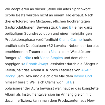
Wir adaptieren an dieser Stelle ein altes Sprichwort:
Große Beats wurden nicht an einem Tag erbaut. Nach
drei erfolgreichen Mixtapes, etlichen hochrangigen
Gastproduktionen (Beweisstück
A
und
B
), einer ganz
beiläufigen Soundrevolution und einer mehrjährigen
Produktionsphase veröffentlicht
Clams Casino
heute
endlich sein Debütalbum »32 Levels«. Neben der bereits
erschienenen Traumreise »
Blast
«, dem Westküsten-
Banger »
All Nite
« mit
Vince Staples
und dem eher
poppigen »
A Breath Away
«, assistiert durch die Sängerin
Kelela, hält das Album u. a. noch Features von
A$AP
Rocky
, Sam Dew und gleich drei Mal dem
Based God
himself bereit. Weil sich Clams wohl
Lil B
s
polarisierender Aura bewusst war, haut er das komplette
Album als Instrumentalversion im Anhang gleich mit
dazu. Ineffizienz kann man dem Produzenten aus New