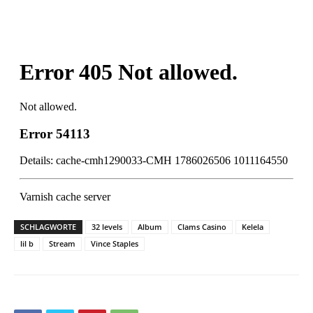
SCHLAGWORTE
32 levels
Album
Clams Casino
Kelela
lil b
Stream
Vince Staples