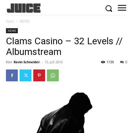
Start
NEWS
NEWS
Clams Casino – 32 Levels //
Albumstream
Von
Kevin Schneider
-
15. Juli 2016
1139
0