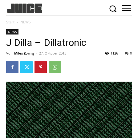
Start
NEWS
NEWS
J Dilla – Dillatronic
Von
Miles Zornig
-
27. Oktober 2015
1126
0