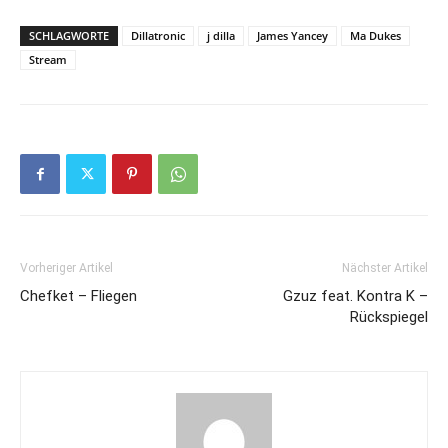
SCHLAGWORTE
Dillatronic
j dilla
James Yancey
Ma Dukes
Stream
Vorheriger Artikel
Nächster Artikel
Chefket – Fliegen
Gzuz feat. Kontra K –
Rückspiegel