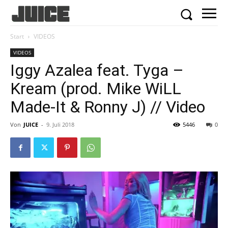
Start
VIDEOS
VIDEOS
Iggy Azalea feat. Tyga –
Kream (prod. Mike WiLL
Made-It & Ronny J) // Video
Von
JUICE
-
9. Juli 2018
5446
0