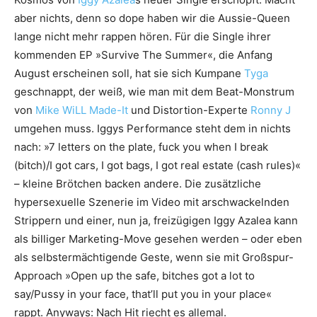
aber nichts, denn so dope haben wir die Aussie-Queen
lange nicht mehr rappen hören. Für die Single ihrer
kommenden EP »Survive The Summer«, die Anfang
August erscheinen soll, hat sie sich Kumpane
Tyga
geschnappt, der weiß, wie man mit dem Beat-Monstrum
von
Mike WiLL Made-It
und Distortion-Experte
Ronny J
umgehen muss. Iggys Performance steht dem in nichts
nach: »7 letters on the plate, fuck you when I break
(bitch)/I got cars, I got bags, I got real estate (cash rules)«
– kleine Brötchen backen andere. Die zusätzliche
hypersexuelle Szenerie im Video mit arschwackelnden
Strippern und einer, nun ja, freizügigen Iggy Azalea kann
als billiger Marketing-Move gesehen werden – oder eben
als selbstermächtigende Geste, wenn sie mit Großspur-
Approach »Open up the safe, bitches got a lot to
say/Pussy in your face, that’ll put you in your place«
rappt. Anyways: Nach Hit riecht es allemal.