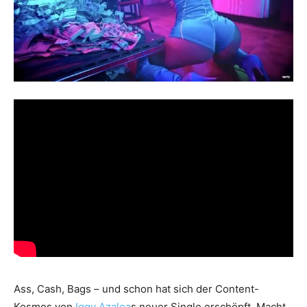
Ass, Cash, Bags – und schon hat sich der Content-
Kosmos von
Iggy Azalea
s neuer Single erschöpft. Macht