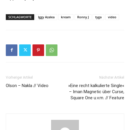
SCHLAGWORTE
Iggy Azalea
kream
Ronny J
tyga
video
Vorheriger Artikel
Nächster Artikel
Olson – Nakla // Video
»Eine recht kalkulierte Single«
– Iman Magnetic über Curse,
Square One u.v.m. // Feature