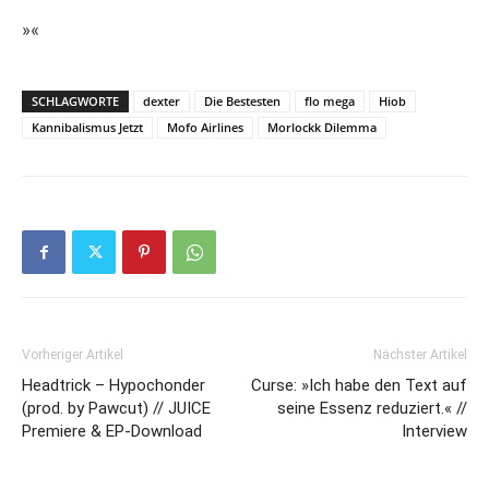
»«
SCHLAGWORTE
dexter
Die Bestesten
flo mega
Hiob
Kannibalismus Jetzt
Mofo Airlines
Morlockk Dilemma
Vorheriger Artikel
Nächster Artikel
Headtrick – Hypochonder
Curse: »Ich habe den Text auf
(prod. by Pawcut) // JUICE
seine Essenz reduziert.« //
Premiere & EP-Download
Interview