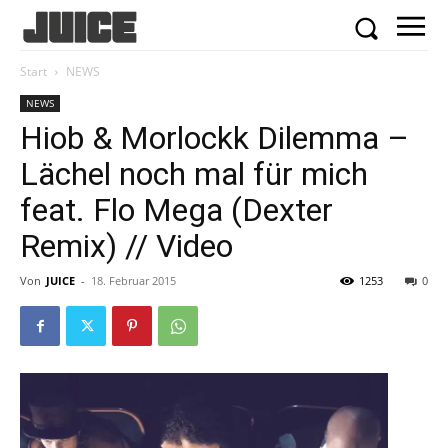
Start
NEWS
NEWS
Hiob & Morlockk Dilemma –
Lächel noch mal für mich
feat. Flo Mega (Dexter
Remix) // Video
Von
JUICE
-
18. Februar 2015
1253
0