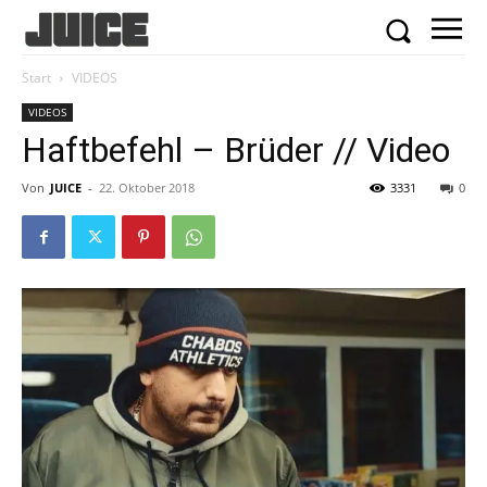
Start
VIDEOS
VIDEOS
Haftbefehl – Brüder // Video
Von
JUICE
-
22. Oktober 2018
3331
0