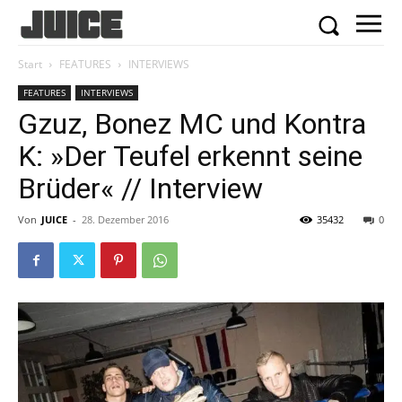
Start
FEATURES
INTERVIEWS
FEATURES
INTERVIEWS
Gzuz, Bonez MC und Kontra
K: »Der Teufel erkennt seine
Brüder« // Interview
Von
JUICE
-
28. Dezember 2016
35432
0