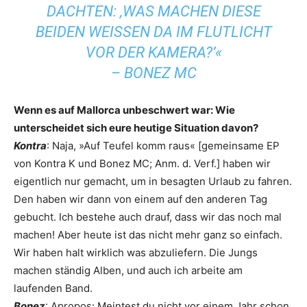
DACHTEN: ‚WAS MACHEN DIESE
BEIDEN WEISSEN DA IM FLUTLICHT V
OR DER KAMERA?’«
– BONEZ MC
Wenn es auf Mallorca unbeschwert war: Wie
unterscheidet sich eure heutige ­Situation davon?
Kontra
: Naja, »Auf Teufel komm raus« [gemeinsame EP
von Kontra K und Bonez MC; Anm. d. Verf.] haben wir
eigentlich nur gemacht, um in besagten Urlaub zu fahren.
Den haben wir dann von einem auf den anderen Tag
gebucht. Ich bestehe auch drauf, dass wir das noch mal
machen! Aber heute ist das nicht mehr ganz so einfach.
Wir haben halt wirklich was abzuliefern. Die Jungs
machen ständig Alben, und auch ich arbeite am
laufenden Band.
Bonez
: Apropos: Meintest du nicht vor einem Jahr schon