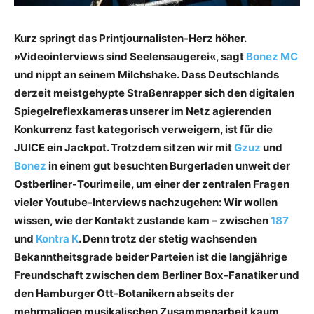
Kurz springt das Printjournalisten-Herz höher.
»Videointerviews sind Seelensaugerei«, sagt
Bonez MC
und nippt an seinem Milchshake. Dass Deutschlands
derzeit meist­gehypte Straßenrapper sich den digitalen
Spiegelreflexkameras unserer im Netz ­agierenden
Konkurrenz fast kategorisch verweigern, ist für die
JUICE ein Jackpot. Trotzdem sitzen wir mit
Gzuz
und
Bonez
in einem gut besuchten Burgerladen unweit der
Ostberliner-Tourimeile, um einer der zentralen Fragen
vieler Youtube-Interviews ­nachzugehen: Wir wollen
wissen, wie der Kontakt zustande kam – zwischen
187
und
Kontra K
. Denn trotz der stetig wachsenden
Bekanntheitsgrade beider Parteien ist die langjährige
Freundschaft zwischen dem Berliner Box-Fanatiker und
den Hamburger Ott-Botanikern abseits der
mehrmaligen musikalischen Zusammenarbeit kaum