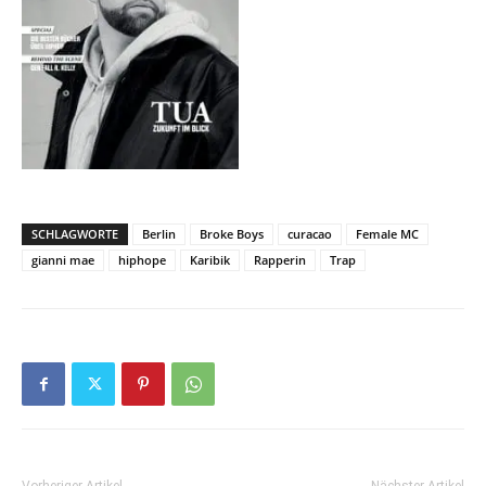
SCHLAGWORTE
Berlin
Broke Boys
curacao
Female MC
gianni mae
hiphope
Karibik
Rapperin
Trap
Vorheriger Artikel
Nächster Artikel