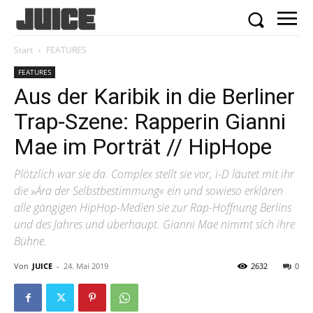
Start
FEATURES
FEATURES
Aus der Karibik in die Berliner
Trap-Szene: Rapperin Gianni
Mae im Porträt // HipHope
Plötzlich war sie da. Complex stellt sie vor, i-D läutet mit ihr
die »Ära der Selbstbestimmung« ein und sowieso erklären
alle gängigen HipHop-Medien sie zur Rap-Hoffnung Berlins
und des Jahres und überhaupt. Gianni Mae nimmt sich ihre
Bühne.
Von
JUICE
-
24. Mai 2019
2632
0