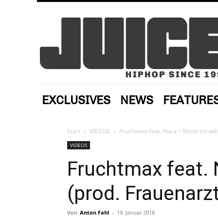
EXCLUSIVES
NEWS
FEATURE
Start
VIDEOS
Fruchtmax feat. Nura – Wenn ich will 
VIDEOS
Fruchtmax feat. 
(prod. Frauenarzt
Von
Anton Fahl
-
19. Januar 2018