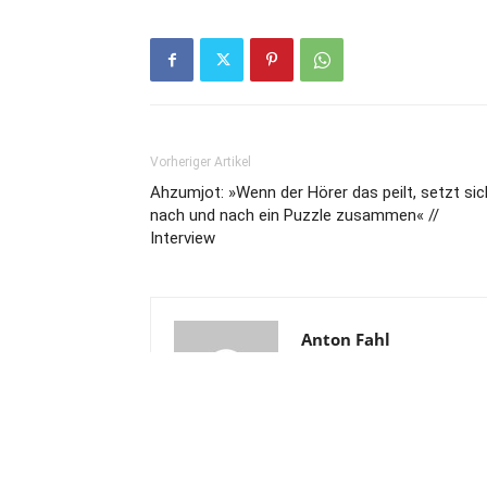
Vorheriger Artikel
Ahzumjot: »Wenn der Hörer das peilt, setzt sic
nach und nach ein Puzzle zusammen« //
Interview
Anton Fahl
representin' berlin-friedenau to