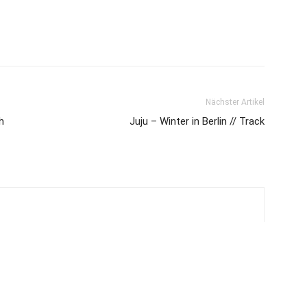
Nächster Artikel
h
Juju – Winter in Berlin // Track
 the fullest