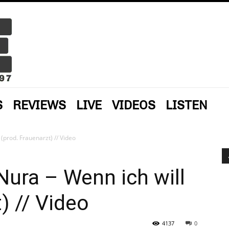
S
REVIEWS
LIVE
VIDEOS
LISTEN
(prod. Frauenarzt) // Video
Nura – Wenn ich will
) // Video
4137
0