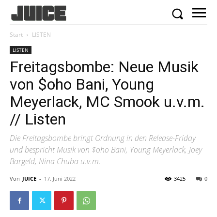
Start
LISTEN
LISTEN
Freitagsbombe: Neue Musik
von $oho Bani, Young
Meyerlack, MC Smook u.v.m.
// Listen
Die Freitagsbombe bringt Ordnung in den Release-Friday
und bespricht Musik von $oho Bani, Young Meyerlack, Joey
Bargeld, Nina Chuba u.v.m.
Von
JUICE
-
17. Juni 2022
3425
0