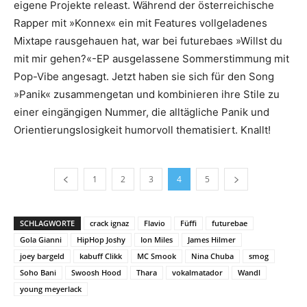
eigene Projekte releast. Während der österreichische
Rapper mit »Konnex« ein mit Features vollgeladenes
Mixtape rausgehauen hat, war bei futurebaes »Willst du
mit mir gehen?«-EP ausgelassene Sommerstimmung mit
Pop-Vibe angesagt. Jetzt haben sie sich für den Song
»Panik« zusammengetan und kombinieren ihre Stile zu
einer eingängigen Nummer, die alltägliche Panik und
Orientierungslosigkeit humorvoll thematisiert. Knallt!
1
2
3
4
5
SCHLAGWORTE
crack ignaz
Flavio
Füffi
futurebae
Gola Gianni
HipHop Joshy
Ion Miles
James Hilmer
joey bargeld
kabuff Clikk
MC Smook
Nina Chuba
smog
Soho Bani
Swoosh Hood
Thara
vokalmatador
Wandl
young meyerlack