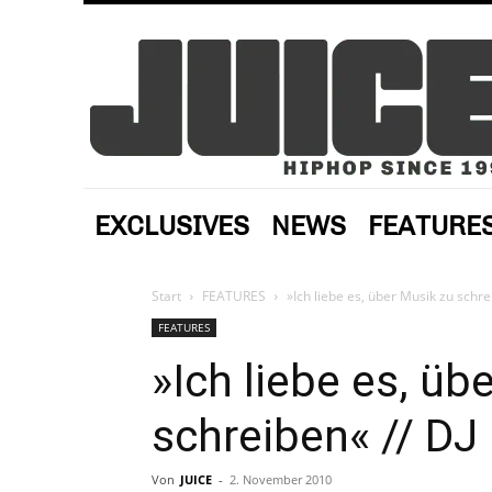
EXCLUSIVES
NEWS
FEATURE
Start
FEATURES
»Ich liebe es, über Musik zu schre
FEATURES
»Ich liebe es, üb
schreiben« // DJ
Von
JUICE
-
2. November 2010