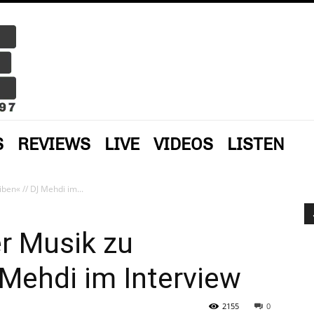
S
REVIEWS
LIVE
VIDEOS
LISTEN
iben« // DJ Mehdi im...
er Musik zu
 Mehdi im Interview
2155
0