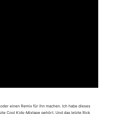
 oder einen Remix für ihn machen. Ich habe dieses
tzte Cool Kids-Mixtape gehört. Und das letzte Rick