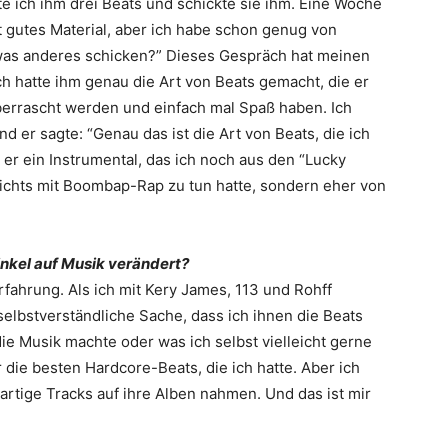
e ich ihm drei Beats und schickte sie ihm. Eine Woche
st gutes Material, aber ich habe schon genug von
was anderes schicken?” Dieses Gespräch hat meinen
ch hatte ihm genau die Art von Beats gemacht, die er
berrascht werden und einfach mal Spaß haben. Ich
 er sagte: “Genau das ist die Art von Beats, die ich
er ein Instrumental, das ich noch aus den “Lucky
nichts mit Boombap-Rap zu tun hatte, sondern eher von
inkel auf Musik ­verändert?
rfahrung. Als ich mit Kery James, 113 und Rohff
 selbstverständliche Sache, dass ich ihnen die Beats
h die Musik machte oder was ich selbst vielleicht gerne
die besten Hardcore-Beats, die ich hatte. Aber ich
artige Tracks auf ihre Alben nahmen. Und das ist mir