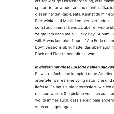
als schwierige Herausforderung, also macht
später rief er wieder an und meinte: “Das i
diesen harten Rap-Beats. Kannst du mir et
Blickwinkel auf Musik komplett verändert. I
sonst auch immer benutzt, aber er wollte ü
zeigte ihm dann mein “Lucky Boy”-Album, und
will. Etwas komplett Neues!” Am Ende nahm 
Boy”-Sessions übrig hatte, das überhaupt 
Rock und Electro beeinflusst war.
Inwiefern hat diese Episode ­deinen Blickw
Es war einfach eine komplett neue Arbeitse
arbeitete, war es eine völlig natürliche und
lieferte. Es hat sie nie interessiert, wie ic
machen würde. Sie pickten von sich aus nur 
wollte immer auch, dass sie ein paar anders
stets auch gelungen.