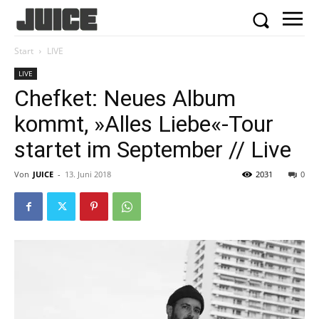
Start
LIVE
LIVE
Chefket: Neues Album
kommt, »Alles Liebe«-Tour
startet im September // Live
Von
JUICE
-
13. Juni 2018
2031
0