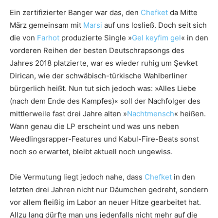
Ein zertifizierter Banger war das, den
Chefket
da Mitte
März gemeinsam mit
Marsi
auf uns losließ. Doch seit sich
die von
Farhot
produzierte Single »
Gel keyfim gel
« in den
vorderen Reihen der besten Deutschrapsongs des
Jahres 2018 platzierte, war es wieder ruhig um Şevket
Dirican, wie der schwäbisch-türkische Wahlberliner
bürgerlich heißt. Nun tut sich jedoch was: »Alles Liebe
(nach dem Ende des Kampfes)« soll der Nachfolger des
mittlerweile fast drei Jahre alten »
Nachtmensch
« heißen.
Wann genau die LP erscheint und was uns neben
Weedlingsrapper-Features und Kabul-Fire-Beats sonst
noch so erwartet, bleibt aktuell noch ungewiss.
Die Vermutung liegt jedoch nahe, dass
Chefket
in den
letzten drei Jahren nicht nur Däumchen gedreht, sondern
vor allem fleißig im Labor an neuer Hitze gearbeitet hat.
Allzu lang dürfte man uns jedenfalls nicht mehr auf die