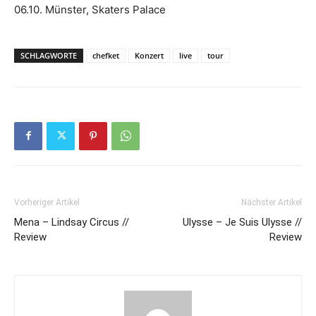
06.10. Münster, Skaters Palace
SCHLAGWORTE
chefket
Konzert
live
tour
Vorheriger Artikel
Nächster Artikel
Mena – Lindsay Circus //
Ulysse – Je Suis Ulysse //
Review
Review