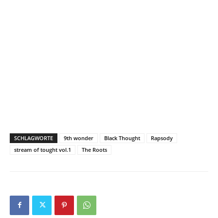
SCHLAGWORTE
9th wonder
Black Thought
Rapsody
stream of tought vol.1
The Roots