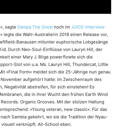
«, sagte
Sampa The Great
noch im
JUICE-Interview
 legte die Wahl-Australierin 2018 einen Release vor,
 Leftfield-Banausen mitunter euphorische Lobgesänge
Kid. Durch Neo-Soul-Einflüsse von Lauryn Hill, der
keit einer Mary J. Blige powerflowte sich die
pport-Slot von u.a. Ms. Lauryn Hill, Thundercat, Little
Mit »Final Form« meldet sich die 25-Jährige nun genau
 November aufgehört hatte: im Zwischenraum des
Negativität abstreifen, für sich einstehen! Es
embranen, die in ihrer Wucht den frühen Earth Wind
 Records. Organic Grooves. Mit der stolzen Haltung
ntsprechend: »Young veteran, new classic«. Für das
 nach Sambia gekehrt, wo sie die Tradition der Nyau-
isuell verknüpft. All-School eben.