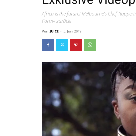
Africa is the future! Melbourne's Chef-Rappe
Form« zurück!
Von
JUICE
-
5. Juni 2019