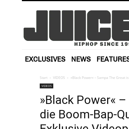
EXCLUSIVES
NEWS
FEATURE
Start
VIDEOS
»Black Power« – Sampa The Great ist
VIDEOS
»Black Power« –
die Boom-Bap-Qu
Exklusive Video