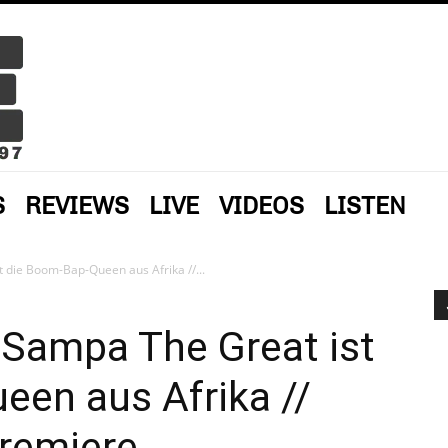
S
REVIEWS
LIVE
VIDEOS
LISTEN
 die Boom-Bap-Queen aus Afrika //...
 Sampa The Great ist
een aus Afrika //
premiere