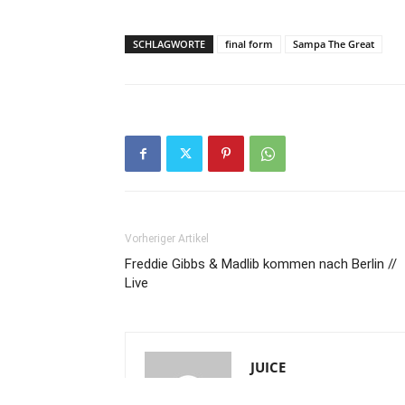
SCHLAGWORTE
final form
Sampa The Great
Vorheriger Artikel
Freddie Gibbs & Madlib kommen nach Berlin //
Live
JUICE