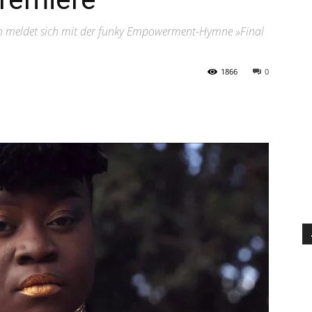
rin meldet sich mit der funky Empowerment-Hymne »Final
1866
0