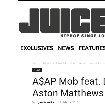
EXCLUSIVES
NEWS
FEATURE
Start
NEWS
A$AP Mob feat. Danny Brown & Aston
NEWS
A$AP Mob feat. 
Aston Matthews 
Von
Jan Kawelke
-
25. Februar 2016