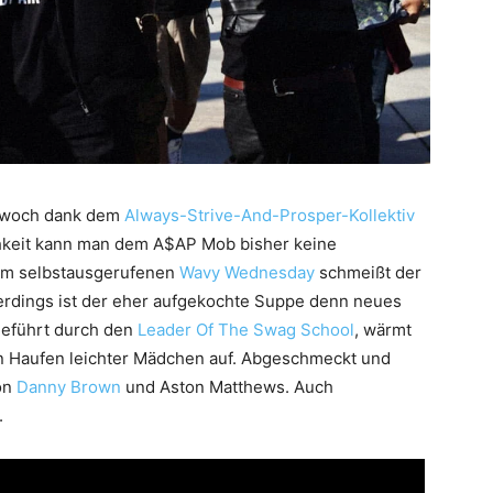
ttwoch dank dem
Always-Strive-And-Prosper-Kollektiv
ichkeit kann man dem A$AP Mob bisher keine
zum selbstausgerufenen
Wavy Wednesday
schmeißt der
lerdings ist der eher aufgekochte Suppe denn neues
geführt durch den
Leader Of The Swag School
, wärmt
 Haufen leichter Mädchen auf. Abgeschmeckt und
von
Danny Brown
und Aston Matthews. Auch
.