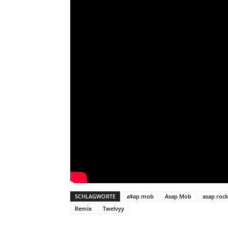
SCHLAGWORTE
a$ap mob
Asap Mob
asap roc
Remix
Twelvyy