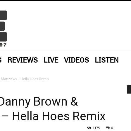
S
REVIEWS
LIVE
VIDEOS
LISTEN
 Matthews – Hella Hoes Remix
Danny Brown &
– Hella Hoes Remix
1175
0