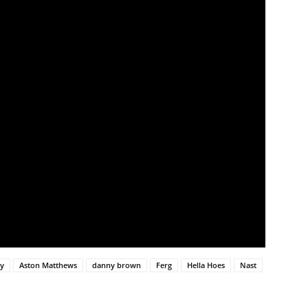
ky
Aston Matthews
danny brown
Ferg
Hella Hoes
Nast