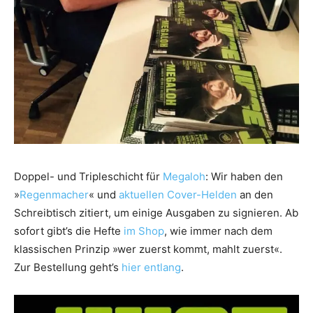
Doppel- und Tripleschicht für
Megaloh
: Wir haben den
»
Regenmacher
« und
aktuellen Cover-Helden
an den
Schreibtisch zitiert, um einige Ausgaben zu signieren. Ab
sofort gibt’s die Hefte
im Shop
, wie immer nach dem
klassischen Prinzip »wer zuerst kommt, mahlt zuerst«.
Zur Bestellung geht’s
hier entlang
.