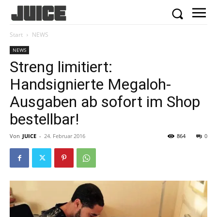
Start
NEWS
NEWS
Streng limitiert:
Handsignierte Megaloh-
Ausgaben ab sofort im Shop
bestellbar!
Von
JUICE
-
24. Februar 2016
864
0