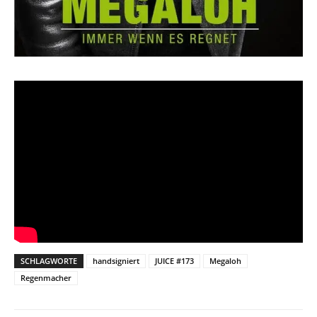
SCHLAGWORTE
handsigniert
JUICE #173
Megaloh
Regenmacher