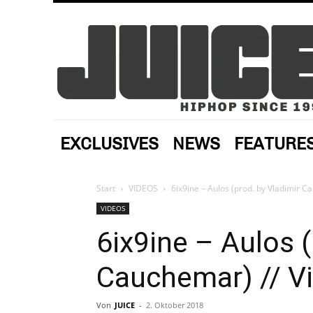
EXCLUSIVES
NEWS
FEATURE
Start
VIDEOS
6ix9ine – Aulos (prod. by Vladimir C
VIDEOS
6ix9ine – Aulos (
Cauchemar) // V
Von
JUICE
-
2. Oktober 2018