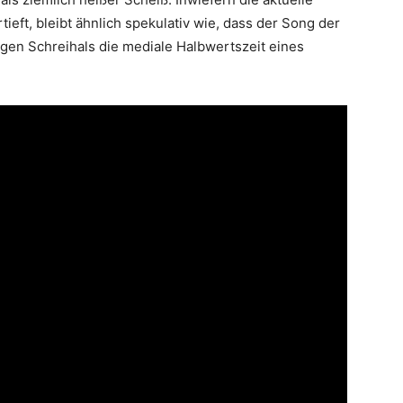
ieft, bleibt ähnlich spekulativ wie, dass der Song der
en Schreihals die mediale Halbwertszeit eines