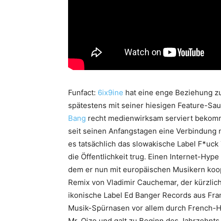
Funfact:
6ix9ine
hat eine enge Beziehung z
spätestens mit seiner hiesigen Feature-Sa
Bang
recht medienwirksam serviert bekomme
seit seinen Anfangstagen eine Verbindung 
es tatsächlich das slowakische Label F*uck
die Öffentlichkeit trug. Einen Internet-Hyp
dem er nun mit europäischen Musikern kooper
Remix von Vladimir Cauchemar, der kürzlic
ikonische Label Ed Banger Records aus Fra
Musik-Spürnasen vor allem durch French-Ho
Mr. Oizo und galt zu Beginn des Jahrzehnts 