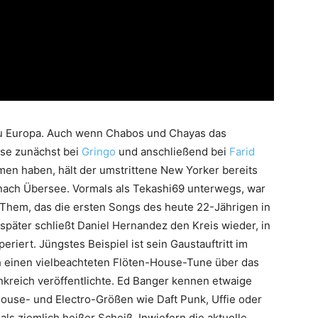
u Europa. Auch wenn Chabos und Chayas das
use zunächst bei
Gringo
und anschließend bei
Farid
n haben, hält der umstrittene New Yorker bereits
nach Übersee. Vormals als Tekashi69 unterwegs, war
 Them, das die ersten Songs des heute 22-Jährigen in
e später schließt Daniel Hernandez den Kreis wieder, in
iert. Jüngstes Beispiel ist sein Gaustauftritt im
h einen vielbeachteten Flöten-House-Tune über das
nkreich veröffentlichte. Ed Banger kennen etwaige
use- und Electro-Größen wie Daft Punk, Uffie oder
als ziemlich heißer Scheiß. Inwiefern die aktuelle