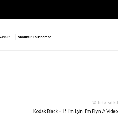
kashi69
Vladimir Cauchemar
Nächster Artikel
Kodak Black – If I’m Lyin, I’m Flyin // Video