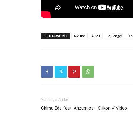
SCHLAGWORTE
6ix9ine
Aulos
Ed Banger
Te
Vorheriger Artikel
Chima Ede feat. Ahzumjot – Silikon // Video