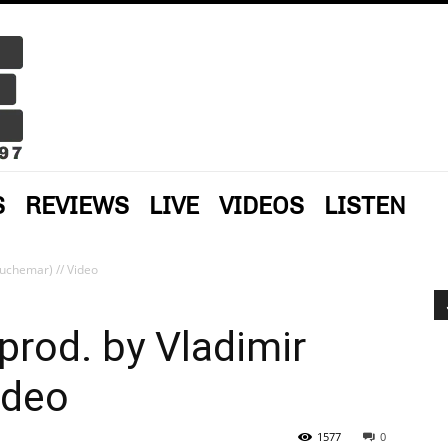
S
REVIEWS
LIVE
VIDEOS
LISTEN
auchemar) // Video
prod. by Vladimir
ideo
1577
0