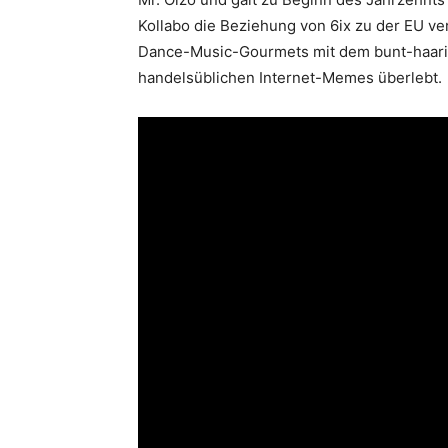
Kollabo die Beziehung von 6ix zu der EU vert
Dance-Music-Gourmets mit dem bunt-haarig
handelsüblichen Internet-Memes überlebt.