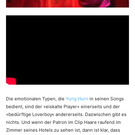
Die emotionalen Typen, die
Yung Hurn
in seinen Songs
bedient, sind der »eiskalte Player« einerseits und der
»bedürftige Loverboy« andererseits. Dazwischen gibt es
nichts. Und wenn der Patron im Clip Haare raufend im
Zimmer seines Hotels zu sehen ist, dann ist klar, dass