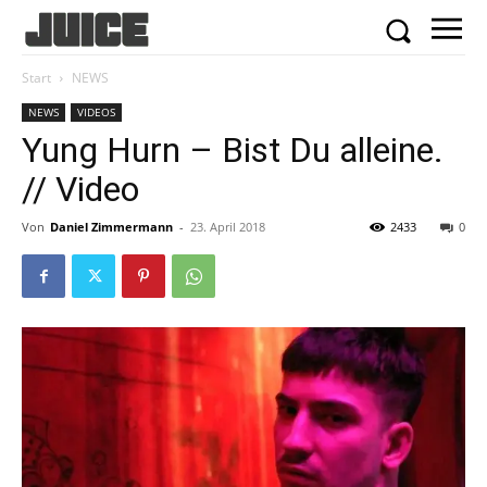
Start
NEWS
NEWS
VIDEOS
Yung Hurn – Bist Du alleine.
// Video
Von
Daniel Zimmermann
-
23. April 2018
2433
0