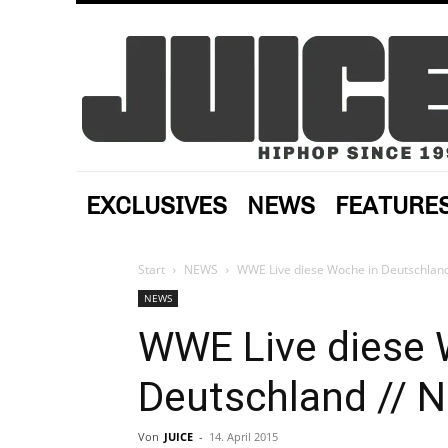
EXCLUSIVES
NEWS
FEATURE
Start
NEWS
WWE Live diese Woche in Deutschland
NEWS
WWE Live diese 
Deutschland // 
Von
JUICE
-
14. April 2015