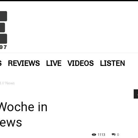
S
REVIEWS
LIVE
VIDEOS
LISTEN
 // News
Woche in
News
1113
0