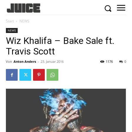
Start
NEWS
NEWS
Wiz Khalifa – Bake Sale ft.
Travis Scott
Von
Anton Anders
-
23. Januar 2016
1176
0