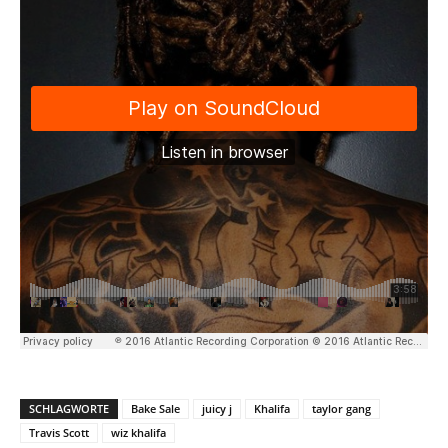
SCHLAGWORTE
Bake Sale
juicy j
Khalifa
taylor gang
Travis Scott
wiz khalifa