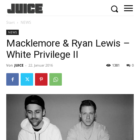
Start
NEWS
NEWS
Macklemore & Ryan Lewis –
White Privilege II
Von
JUICE
-
22. Januar 2016
1381
0