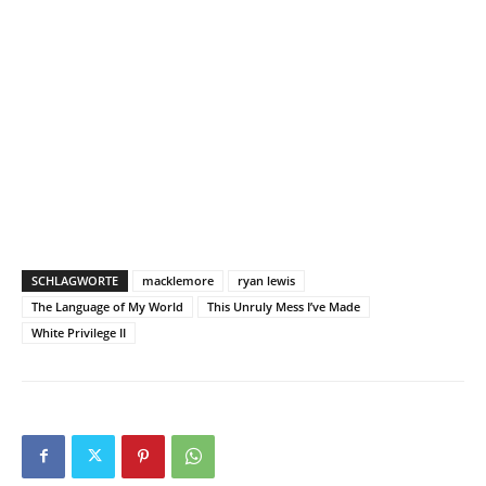
SCHLAGWORTE
macklemore
ryan lewis
The Language of My World
This Unruly Mess I’ve Made
White Privilege II