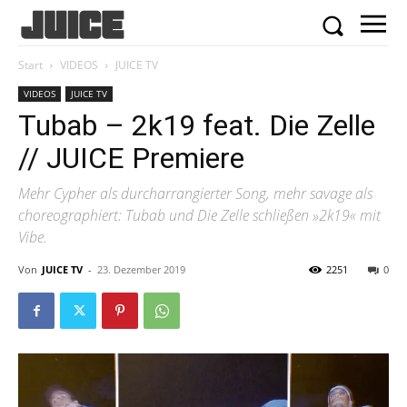
Start
VIDEOS
JUICE TV
VIDEOS
JUICE TV
Tubab – 2k19 feat. Die Zelle
// JUICE Premiere
Mehr Cypher als durcharrangierter Song, mehr savage als
choreographiert: Tubab und Die Zelle schließen »2k19« mit
Vibe.
Von
JUICE TV
-
23. Dezember 2019
2251
0