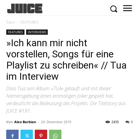
Start
FEATURES
FEATURES
INTERVIEWS
»Ich kann mir nicht
vorstellen, Songs für eine
Playlist zu schreiben« // Tua
im Interview
Dass Tua sein Album »TUA« getauft und mit dieser
Namensgebung einen einmaligen Joker gespielt hat,
verdeutlicht die Bedeutung des Projekts. Die Titelstory aus
JUICE #191.
Von
Alex Barbian
-
24. Dezember 2019
2435
0