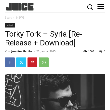
Start
NEWS
NEWS
Torky Tork – Syria [Re-
Release + Download]
Von
Jennifer Hartha
-
28. Januar 2015
1068
0