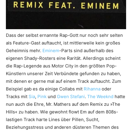
Dass der selbst ernannte Rap-Gott nur noch sehr selten
als Feature-Gast auftaucht, ist mittlerweile kein großes
Geheimnis mehr.
Eminem
-Parts sind außerhalb des
eigenen Shady-Rosters eine Rarität. Allerdings scheint
die Rap-Legende aus Motor City in den größten Pop-
Künstlern unserer Zeit Verbündete gefunden zu haben,
mit denen er gerne mal auf einem Track auftaucht. Zum
Beispiel gab es da einige Collabs mit
Rihanna
oder
Tracks mit
Sia
,
Pink
und
Gwen Stefani
.
The Weeknd
hatte
nun auch die Ehre, Mr. Mathers auf dem Remix zu »The
Hills« zu haben. Wie gewohnt flowt Em auf dem 808s-
lastigen Track harte Lines über Pillen, Sucht,
Beziehungsstress und anderen düsteren Themen des