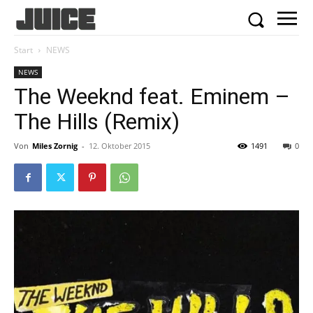
Start
NEWS
NEWS
The Weeknd feat. Eminem –
The Hills (Remix)
Von
Miles Zornig
-
12. Oktober 2015
1491
0