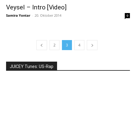
Veysel – Intro [Video]
Samira Yontar
-
20. Oktober 2014
0
2
3
4
JUICEY Tunes: US-Rap