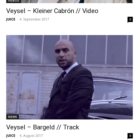
VIDEOS
Veysel – Kleiner Cabrón // Video
JUICE
-
4. September 2017
0
NEWS
Veysel – Bargeld // Track
JUICE
-
4. August 2017
0