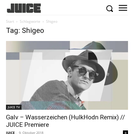
Start
Schlagworte
Shigeo
Tag: Shigeo
JUICE TV
Galv – Wasserzeichen (HulkHodn Remix) //
JUICE Premiere
JUICE
-
9. Oktober 2018
0