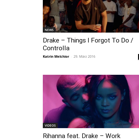
NEWS
Drake – Things I Forgot To Do /
Controlla
Katrin Melchior
-
29. März 2016
VIDEOS
Rihanna feat. Drake – Work