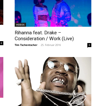
VIDEOS
Rihanna feat. Drake –
Consideration / Work (Live)
0
Tim Tschentscher
-
25. Februar 2016
0