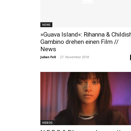
NEWS
»Guava Island«: Rihanna & Childis
Gambino drehen einen Film //
News
Julian Fell
-
27. November 2018
VIDEOS