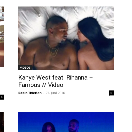
VIDEOS
Kanye West feat. Rihanna –
Famous // Video
Robin Thießen
-
27. Juni 2016
0
0