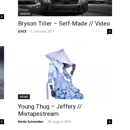
VIDEOS
0
Bryson Tiller – Self-Made // Video
JUICE
-
5. Oktober 2017
0
NEWS
Young Thug – Jeffery //
Mixtapestream
Kevin Schneider
-
29. August 2016
0
0