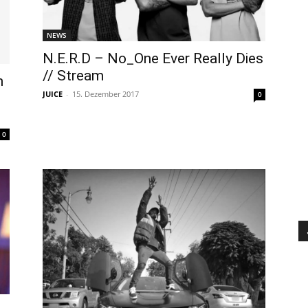
NEWS
N.E.R.D – No_One Ever Really Dies
// Stream
h
JUICE
-
15. Dezember 2017
0
0