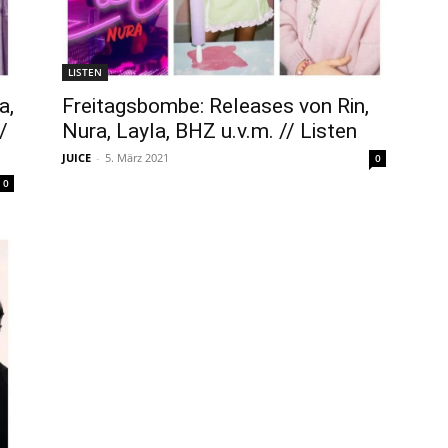
LISTEN
a,
Freitagsbombe: Releases von Rin,
/
Nura, Layla, BHZ u.v.m. // Listen
JUICE
-
5. März 2021
0
0