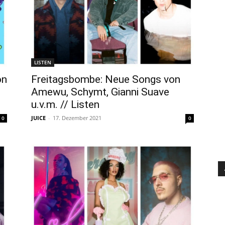
LISTEN
on
Freitagsbombe: Neue Songs von
Amewu, Schymt, Gianni Suave
u.v.m. // Listen
JUICE
-
17. Dezember 2021
0
0