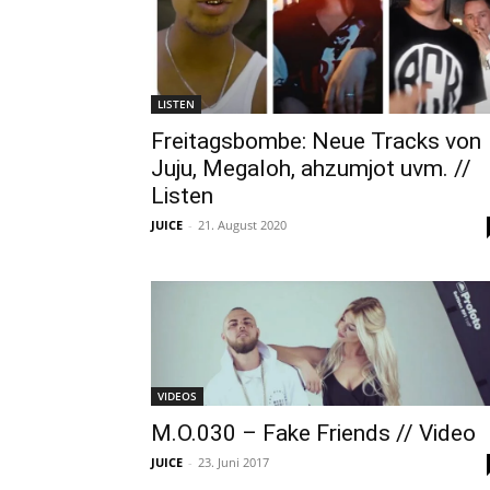
LISTEN
Freitagsbombe: Neue Tracks von
Juju, Megaloh, ahzumjot uvm. //
Listen
JUICE
-
21. August 2020
VIDEOS
M.O.030 – Fake Friends // Video
JUICE
-
23. Juni 2017