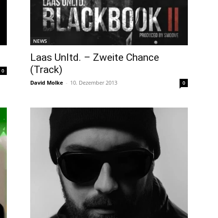
NEWS
Laas Unltd. – Zweite Chance
(Track)
0
David Molke
-
10. Dezember 2013
0