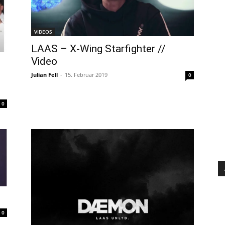
VIDEOS
LAAS – X-Wing Starfighter //
Video
Julian Fell
-
15. Februar 2019
0
0
0