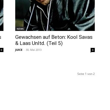
NEWS
s
Gewachsen auf Beton: Kool Savas
& Laas Unltd. (Teil 5)
JUICE
-
30. Mai 2013
0
0
Seite 1 von 2