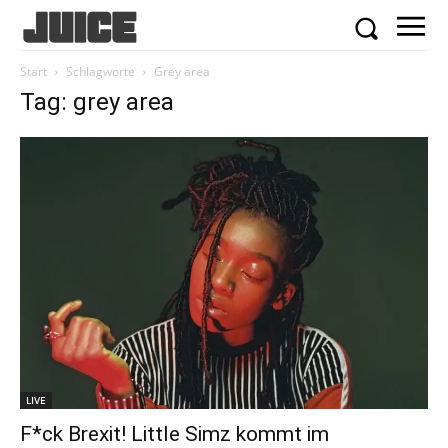
Start
Schlagworte
Grey area
Tag: grey area
LIVE
F*ck Brexit! Little Simz kommt im