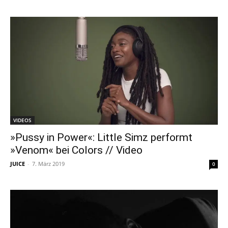
VIDEOS
»Pussy in Power«: Little Simz performt
»Venom« bei Colors // Video
JUICE
-
7. März 2019
0