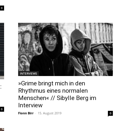
0
INTERVIEWS
»Grime bringt mich in den
:
Rhythmus eines normalen
Menschen« // Sibylle Berg im
Interview
0
Fionn Birr
-
15. August 2019
0