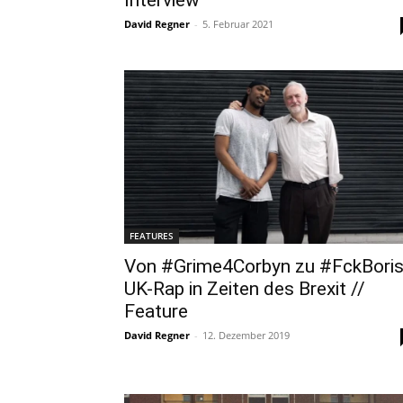
David Regner
-
5. Februar 2021
FEATURES
Von #Grime4Corbyn zu #FckBoris
UK-Rap in Zeiten des Brexit //
Feature
David Regner
-
12. Dezember 2019