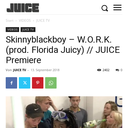
Start
VIDEOS
JUICE TV
VIDEOS
JUICE TV
Skinnyblackboy – W.O.R.K.
(prod. Florida Juicy) // JUICE
Premiere
Von
JUICE TV
-
13. September 2018
2402
0