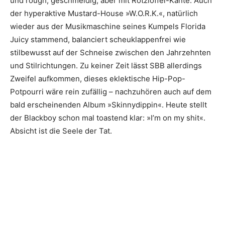
und rough, geschmeidig, aber mit Rotzlöffel-Kante. Auch
der hyperaktive Mustard-House »W.O.R.K.«, natürlich
wieder aus der Musikmaschine seines Kumpels Florida
Juicy stammend, balanciert scheuklappenfrei wie
stilbewusst auf der Schneise zwischen den Jahrzehnten
und Stilrichtungen. Zu keiner Zeit lässt SBB allerdings
Zweifel aufkommen, dieses eklektische Hip-Pop-
Potpourri wäre rein zufällig – nachzuhören auch auf dem
bald erscheinenden Album »Skinnydippin«. Heute stellt
der Blackboy schon mal toastend klar: »I’m on my shit«.
Absicht ist die Seele der Tat.