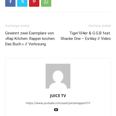
Vorheriger Artikel
Nächster Artikel
Gewinnt zwei Exemplare von
Tiger104er & G.G.B feat.
»Rap Kitchen: Rapper kochen.
Shacke One – Estilay // Video
Das Buch.« // Verlosung
JUICE TV
https://www.youtube.com/user/juicemagazinTV