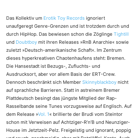
Das Kollektiv um
Erotik Toy Records
ignoriert
unaufgeregt Genre-Grenzen und ist trotzdem durch und
durch HipHop. Das bewiesen schon die Zöglinge
Tightill
und
Doubtboy
mit ihren Releases »RnB Anarchie« sowie
zuletzt »Deutsch-amerikanische Schaft«. Im Zentrum
dieses hyperkreativen Chaotenhaufens steht: Bremen.
Die Hansestadt ist Bezugs-, Zufluchts- und
Ausdrucksort, aber vor allem Basis der ERT-Crew.
Dennoch beschränkt sich Member
Skinnyblackboy
nicht
auf sprachliche Barrieren. Statt in astreinem Bremer
Plattdeutsch besingt das jüngste Mitglied der Rap-
Rasselbande seine Tunes vorzugsweise auf Englisch. Auf
dem Release »
Vol. 1
« brillierte der Brudi vom Steintor
schon mit Verweisen auf Achtziger-R’n’B und Neunziger-
House im Jetztzeit-Pelz. Freigeistig und ignorant, poppig