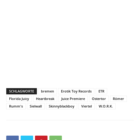
SCHLAGWORTE
bremen
Erotik Toy Records
ETR
Florida Juicy
Heartbreak
Juice Premiere
Ostertor
Römer
Rumm's
Sielwall
Skinnyblackboy
Viertel
W.O.R.K.