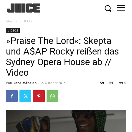
Start
VIDEOS
VIDEOS
»Praise The Lord«: Skepta
und A$AP Rocky reißen das
Sydney Opera House ab //
Video
Von
Lena Mändlen
-
2. Oktober 2018
1264
0