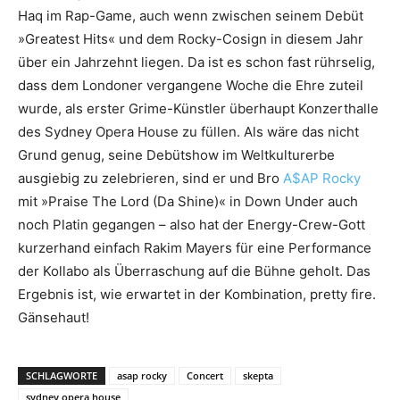
Haq im Rap-Game, auch wenn zwischen seinem Debüt
»Greatest Hits« und dem Rocky-Cosign in diesem Jahr
über ein Jahrzehnt liegen. Da ist es schon fast rührselig,
dass dem Londoner vergangene Woche die Ehre zuteil
wurde, als erster Grime-Künstler überhaupt Konzerthalle
des Sydney Opera House zu füllen. Als wäre das nicht
Grund genug, seine Debütshow im Weltkulturerbe
ausgiebig zu zelebrieren, sind er und Bro
A$AP Rocky
mit »Praise The Lord (Da Shine)« in Down Under auch
noch Platin gegangen – also hat der Energy-Crew-Gott
kurzerhand einfach Rakim Mayers für eine Performance
der Kollabo als Überraschung auf die Bühne geholt. Das
Ergebnis ist, wie erwartet in der Kombination, pretty fire.
Gänsehaut!
SCHLAGWORTE
asap rocky
Concert
skepta
sydney opera house