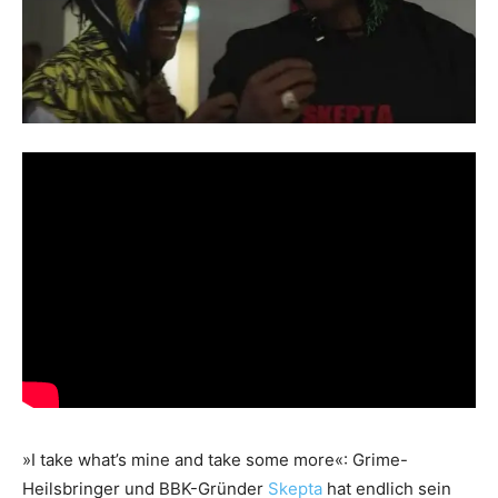
»I take what’s mine and take some more«: Grime-
Heilsbringer und BBK-Gründer
Skepta
hat endlich sein