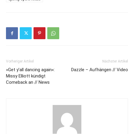
Vorheriger Artikel
Nächster Artikel
»Get y’all dancing again«:
Dazzle – Aufhängen // Video
Missy Elliott kündigt
Comeback an // News