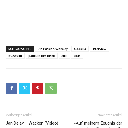
SCHLAGWORTE
Die Passion Whiskey
Godsilla
Interview
maskulin
panik in der disko
Silla
tour
Vorheriger Artikel
Nächster Artikel
Jan Delay – Wacken (Video)
»Auf meinem Zeugnis der