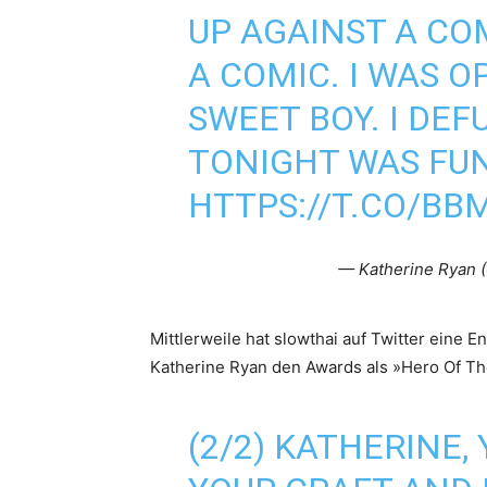
UP AGAINST A CO
A COMIC. I WAS O
SWEET BOY. I DEFU
TONIGHT WAS FU
HTTPS://T.CO/BB
— Katherine Ryan
Mittlerweile hat slowthai auf Twitter eine E
Katherine Ryan den Awards als »Hero Of T
(2/2) KATHERINE,