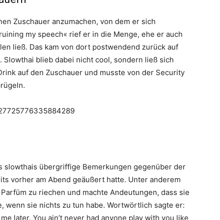
inen Zuschauer anzumachen, von dem er sich
ruining my speech« rief er in die Menge, ehe er auch
llen ließ. Das kam von dort postwendend zurück auf
 Slowthai blieb dabei nicht cool, sondern ließ sich
Drink auf den Zuschauer und musste von der Security
rügeln.
/1227725776335884289
gs slowthais übergriffige Bemerkungen gegenüber der
eits vorher am Abend geäußert hatte. Unter anderem
in Parfüm zu riechen und machte Andeutungen, dass sie
wenn sie nichts zu tun habe. Wortwörtlich sagte er:
 me later. You ain’t never had anyone play with you like