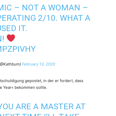
MIC – NOT A WOMAN –
PERATING 2/10. WHAT A
SED IT.
N!
MPZPIVHY
 (@Kathbum)
February 13, 2020
ntschuldigung gepostet, in der er fordert, dass
he Year« bekommen sollte.
 YOU ARE A MASTER AT