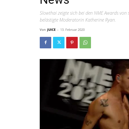
Slowthai zeigte sich bei den NME Awards von s
belästigte Moderatorin Katherine Ryan.
Von
JUICE
-
13. Februar 2020