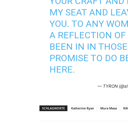
YOUR CRAFT AND N
MY SEAT AND LEA
YOU. TO ANY WO
A REFLECTION OF
BEEN IN IN THOSE 
PROMISE TO DO BE
HERE.
— TYRON (@sl
SCHLAGWORTE
Katherine Ryan
Mura Masa
NM