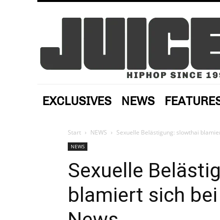
EXCLUSIVES
NEWS
FEATURE
Start
NEWS
Sexuelle Belästigung: slowthai blami
NEWS
Sexuelle Belästi
blamiert sich be
News