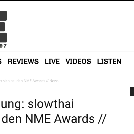
S
REVIEWS
LIVE
VIDEOS
LISTEN
ert sich bei den NME Awards // News
gung: slowthai
i den NME Awards //