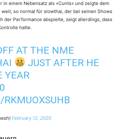
er in einem Nebensatz als »Cunts« und zeigte dem
weit, so normal für slowthai, der bei seinen Shows
h der Performance abspielte, zeigt allerdings, dass
ontrolle hatte.
 OFF AT THE NME
AI
JUST AFTER HE
E YEAR
0
M/RKMUOXSUHB
nesh)
February 12, 2020
auern