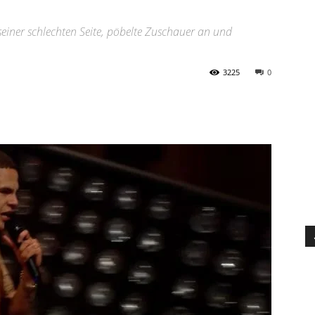
einer schlechten Seite, pöbelte Zuschauer an und
3225
0