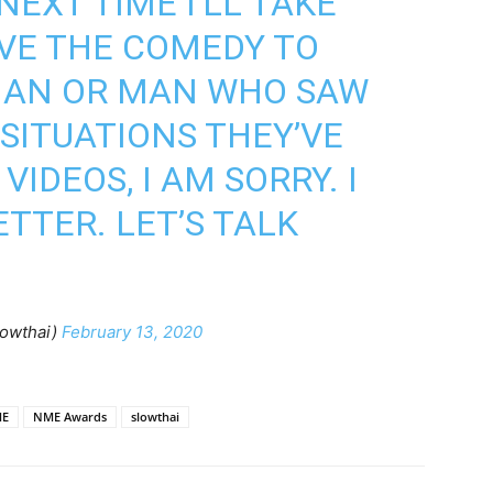
EXT TIME I’LL TAKE
VE THE COMEDY TO
MAN OR MAN WHO SAW
 SITUATIONS THEY’VE
VIDEOS, I AM SORRY. I
TTER. LET’S TALK
owthai)
February 13, 2020
E
NME Awards
slowthai