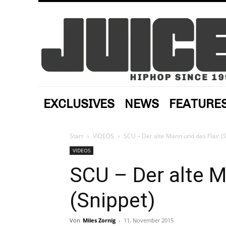
EXCLUSIVES
NEWS
FEATURE
Start
VIDEOS
SCU – Der alte Mann und das Flair (
VIDEOS
SCU – Der alte M
(Snippet)
Von
Miles Zornig
-
11. November 2015