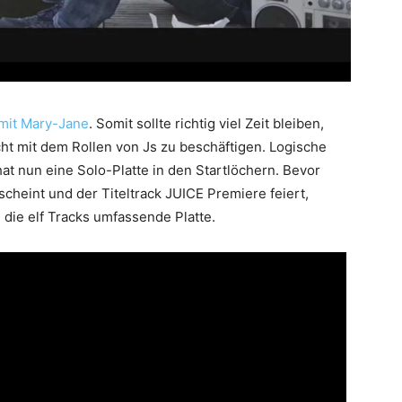
mit Mary-Jane
. Somit sollte richtig viel Zeit bleiben,
ht mit dem Rollen von Js zu beschäftigen. Logische
hat nun eine Solo-Platte in den Startlöchern. Bevor
scheint und der Titeltrack JUICE Premiere feiert,
n die elf Tracks umfassende Platte.