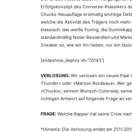
Erfolgskonzept des Converse-Klassikers dar
Chucks-Neuauflage erstmalig wichtige Detai
welche die Aktivität des Trägers noch mehr
klassisch: das weiße Foxing, die Gummikapp
standardmäßig fester Bestandteil und Marke
Sneaker so, wie wir ihn lieben, nur ein bis
[slideshow_deploy id=’70143′]
VERLOSUNG:
Wir verlosen ein neues Paar
Thunder« oder »Maroon Bordeaux«. Wer gew
»Chucks«, seinem Wunsch-Colorway, seiner 
richtigen Antwort auf folgende Frage an ver
FRAGE:
Welche Rapper hat seine Crew nach
*Hinweis: Die Verlosung endet am 21.11.20