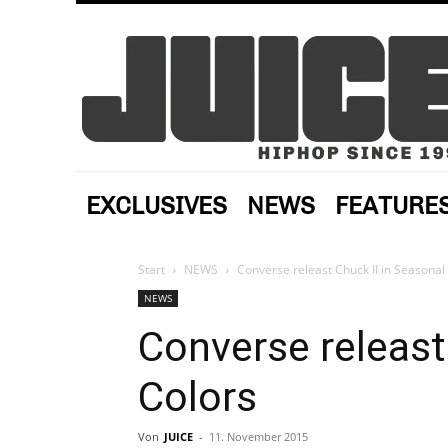
EXCLUSIVES
NEWS
FEATURE
Start
NEWS
Converse releast Chuck II in Seasonal
NEWS
Converse releast
Colors
Von
JUICE
-
11. November 2015