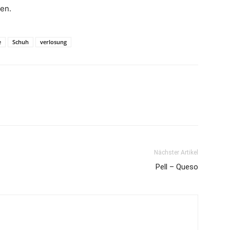
en.
e
Schuh
verlosung
Nächster Artikel
Pell – Queso