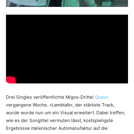
Drei Singles veröffentlichte Migos-Drittel
Quavo
vergangene Woche. »Lambtalk«, der stärkste Track,
wurde wurde nun um ein Visual erweitert. Dabei treffen,
wie es der Songtitel vermuten lässt, kostspieligste
Ergebnisse italienischer Automanufaktur auf die