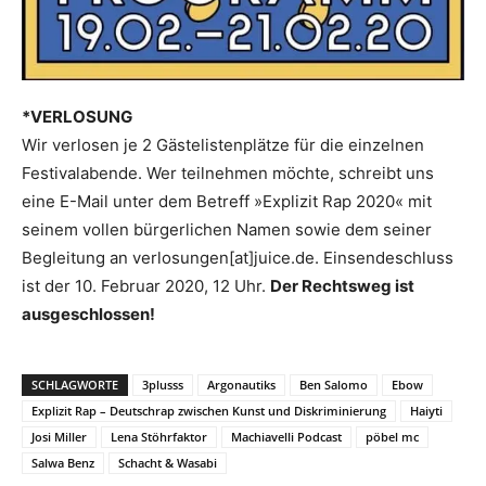
*VERLOSUNG
Wir verlosen je 2 Gästelistenplätze für die einzelnen
Festivalabende. Wer teilnehmen möchte, schreibt uns
eine E-Mail unter dem Betreff »Explizit Rap 2020« mit
seinem vollen bürgerlichen Namen sowie dem seiner
Begleitung an verlosungen[at]juice.de. Einsendeschluss
ist der 10. Februar 2020, 12 Uhr.
Der Rechtsweg ist
ausgeschlossen!
SCHLAGWORTE
3plusss
Argonautiks
Ben Salomo
Ebow
Explizit Rap – Deutschrap zwischen Kunst und Diskriminierung
Haiyti
Josi Miller
Lena Stöhrfaktor
Machiavelli Podcast
pöbel mc
Salwa Benz
Schacht & Wasabi