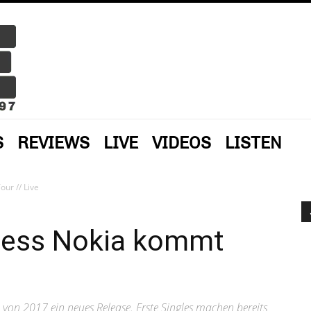
S
REVIEWS
LIVE
VIDEOS
LISTEN
ur // Live
cess Nokia kommt
on 2017 ein neues Release. Erste Singles machen bereits