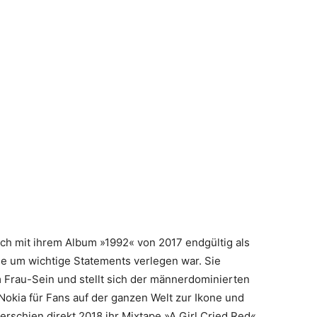
ich mit ihrem Album »1992« von 2017 endgültig als
nie um wichtige Statements verlegen war. Sie
m Frau-Sein und stellt sich der männerdominierten
okia für Fans auf der ganzen Welt zur Ikone und
erschien direkt 2018 ihr Mixtape »A Girl Cried Red«