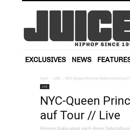
EXCLUSIVES
NEWS
FEATURE
Start
LIVE
NYC-Queen Princess Nokia kommt auf To
LIVE
NYC-Queen Prin
auf Tour // Live
Princess Nokia plant nach ihrem Debütalbum v