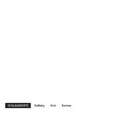
SCHLAGWORTE
DaBaby
Kirk
Review