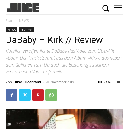
Start
NEWS
NEWS
REVIEWS
DaBaby – Kirk // Review
Kürzlich veröffentlichte DaBaby das Video zum Über-Hit
»Bop«. Der Track stammt aus dem Album »Kirk«, das neben
dem üblichen Turn Up auch die Beziehung zu seinem
verstorbenen Vater aufarbeitet.
Von
Lukas Hildebrand
-
20. November 2019
2394
0